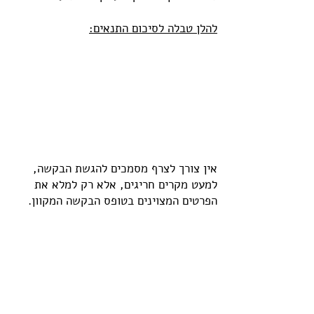
להלן טבלה לסיכום התנאים:
אין צורך לצרף מסמכים להגשת הבקשה,
למעט מקרים חריגים, אלא רק למלא את
הפרטים המצוינים בטופס הבקשה המקוון.
מענק עבור מלכ"רים:
מלכ"רים יהיו זכאים למענק אם עומדים
בתנאים אלו:
שליש לפחות מההכנסה בשנת 2018, כפי
שדווחה בדוח הכספי, לא הייתה מתמיכה, לפי