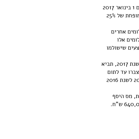
ועדת הכספים של הכנסת אישרה בסוף שבוע שעבר הוראת שעה, לפיה החל מיום 1 בינואר 2017
ועד ליום 30 בספטמבר 2017 תתאפשר חלוקת דיבידנד לבעלי שליטה בשיעור מופחת של 25%
ומים אחרים
 של תשלומים אלו
2017-2019 התשלומים הממוצעים שישולמו
בהתאם לכך, הקדמת הכנסות משנת 2017 לשנת 2016 ודחיית הוצאות לתחילת שנת 2017, תביא
ם שנצברו עד לתום
שנת 2016 כמפורט לעיל. לכן מומלץ במידת האפשר להקדים הכנסות משנת 2017 לשנת 2016
מס החברות ירד ל 24%, אך עם זאת, מס היסף